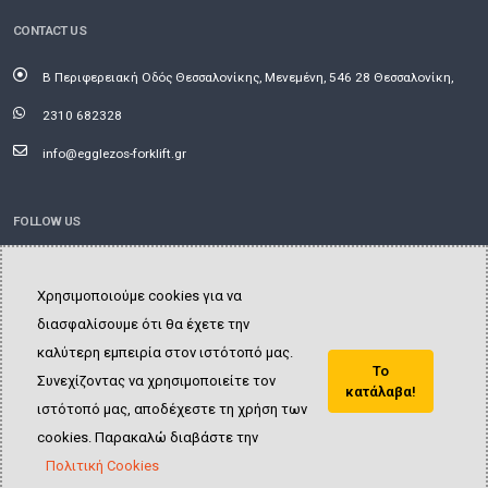
CONTACT US
Β Περιφερειακή Οδός Θεσσαλονίκης, Μενεμένη, 546 28 Θεσσαλονίκη,
2310 682328
info@egglezos-forklift.gr
FOLLOW US
Χρησιμοποιούμε cookies για να
διασφαλίσουμε ότι θα έχετε την
καλύτερη εμπειρία στον ιστότοπό μας.
Το
Συνεχίζοντας να χρησιμοποιείτε τον
κατάλαβα!
ιστότοπό μας, αποδέχεστε τη χρήση των
© Copyright 2025. All Rights Reserved.
cookies. Παρακαλώ διαβάστε την
Πολιτική Cookies
Website created by
QVision sa