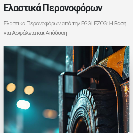
Ελαστικά Περονοφόρων
Ελαστικά Περονοφόρων από την EGGLEZOS:
Η Βάση
για Ασφάλεια και Απόδοση